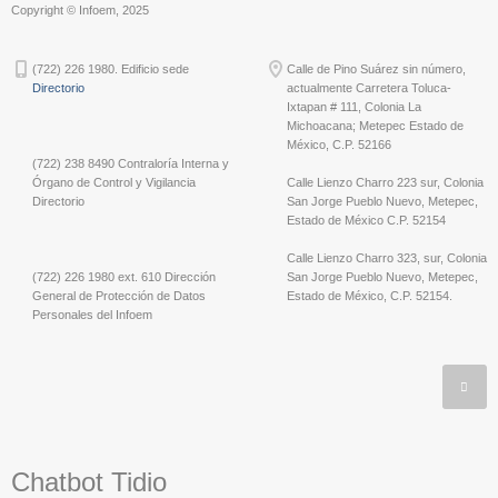
Copyright © Infoem, 2025
(722) 226 1980. Edificio sede
Calle de Pino Suárez sin número,
Directorio
actualmente Carretera Toluca-
Ixtapan # 111, Colonia La
Michoacana; Metepec Estado de
México, C.P. 52166
(722) 238 8490 Contraloría Interna y
Órgano de Control y Vigilancia
Calle Lienzo Charro 223 sur, Colonia
Directorio
San Jorge Pueblo Nuevo, Metepec,
Estado de México C.P. 52154
Calle Lienzo Charro 323, sur, Colonia
(722) 226 1980 ext. 610 Dirección
San Jorge Pueblo Nuevo, Metepec,
General de Protección de Datos
Estado de México, C.P. 52154.
Personales del Infoem
Chatbot Tidio