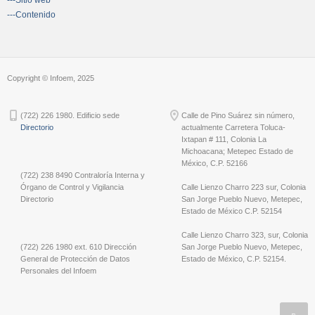
---Sitio web
---Contenido
Copyright © Infoem, 2025
(722) 226 1980. Edificio sede
Calle de Pino Suárez sin número,
Directorio
actualmente Carretera Toluca-
Ixtapan # 111, Colonia La
Michoacana; Metepec Estado de
México, C.P. 52166
(722) 238 8490 Contraloría Interna y
Órgano de Control y Vigilancia
Calle Lienzo Charro 223 sur, Colonia
Directorio
San Jorge Pueblo Nuevo, Metepec,
Estado de México C.P. 52154
Calle Lienzo Charro 323, sur, Colonia
(722) 226 1980 ext. 610 Dirección
San Jorge Pueblo Nuevo, Metepec,
General de Protección de Datos
Estado de México, C.P. 52154.
Personales del Infoem