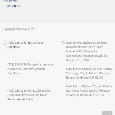
---Sitio web
---Contenido
Copyright © Infoem, 2025
(722) 226 1980. Edificio sede
Calle de Pino Suárez sin número,
Directorio
actualmente Carretera Toluca-
Ixtapan # 111, Colonia La
Michoacana; Metepec Estado de
México, C.P. 52166
(722) 238 8490 Contraloría Interna y
Órgano de Control y Vigilancia
Calle Lienzo Charro 223 sur, Colonia
Directorio
San Jorge Pueblo Nuevo, Metepec,
Estado de México C.P. 52154
Calle Lienzo Charro 323, sur, Colonia
(722) 226 1980 ext. 610 Dirección
San Jorge Pueblo Nuevo, Metepec,
General de Protección de Datos
Estado de México, C.P. 52154.
Personales del Infoem