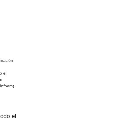
rmación
o el
de
(Infoem).
odo el