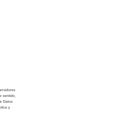
ervidores
e sentido,
de Datos
lica y