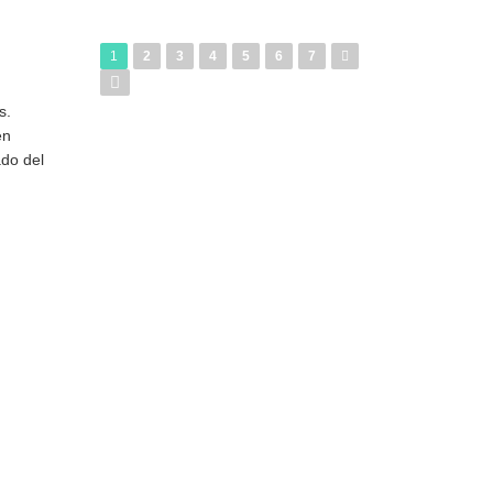
1
2
3
4
5
6
7
s.
én
do del