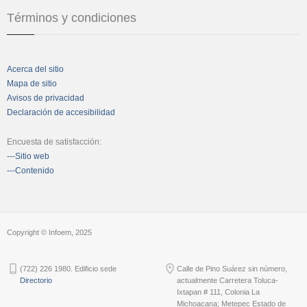
Términos y condiciones
Acerca del sitio
Mapa de sitio
Avisos de privacidad
Declaración de accesibilidad
Encuesta de satisfacción:
---Sitio web
---Contenido
Copyright © Infoem, 2025
(722) 226 1980. Edificio sede
Calle de Pino Suárez sin número,
Directorio
actualmente Carretera Toluca-
Ixtapan # 111, Colonia La
Michoacana; Metepec Estado de