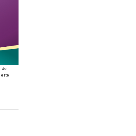
n de
 este