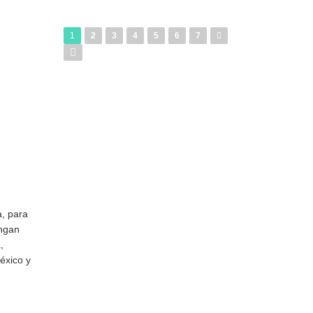
1
2
3
4
5
6
7
a, para
engan
,
éxico y