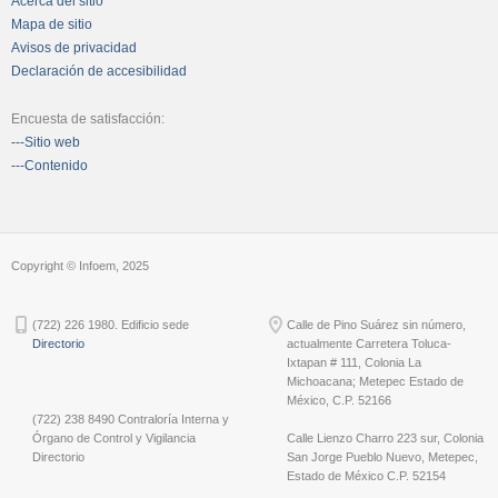
Acerca del sitio
Mapa de sitio
Avisos de privacidad
Declaración de accesibilidad
Encuesta de satisfacción:
---Sitio web
---Contenido
Copyright © Infoem, 2025
(722) 226 1980. Edificio sede
Calle de Pino Suárez sin número,
Directorio
actualmente Carretera Toluca-
Ixtapan # 111, Colonia La
Michoacana; Metepec Estado de
México, C.P. 52166
(722) 238 8490 Contraloría Interna y
Órgano de Control y Vigilancia
Calle Lienzo Charro 223 sur, Colonia
Directorio
San Jorge Pueblo Nuevo, Metepec,
Estado de México C.P. 52154