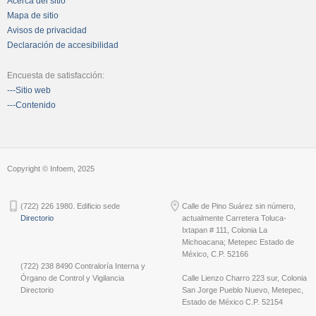
Acerca del sitio
Mapa de sitio
Avisos de privacidad
Declaración de accesibilidad
Encuesta de satisfacción:
---Sitio web
---Contenido
Copyright © Infoem, 2025
(722) 226 1980. Edificio sede
Calle de Pino Suárez sin número,
Directorio
actualmente Carretera Toluca-
Ixtapan # 111, Colonia La
Michoacana; Metepec Estado de
México, C.P. 52166
(722) 238 8490 Contraloría Interna y
Órgano de Control y Vigilancia
Calle Lienzo Charro 223 sur, Colonia
Directorio
San Jorge Pueblo Nuevo, Metepec,
Estado de México C.P. 52154