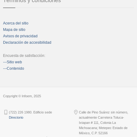
Términos y condiciones
Acerca del sitio
Mapa de sitio
Avisos de privacidad
Declaración de accesibilidad
Encuesta de satisfacción:
---Sitio web
---Contenido
Copyright © Infoem, 2025
(722) 226 1980. Edificio sede
Calle de Pino Suárez sin número,
Directorio
actualmente Carretera Toluca-
Ixtapan # 111, Colonia La
Michoacana; Metepec Estado de
México, C.P. 52166