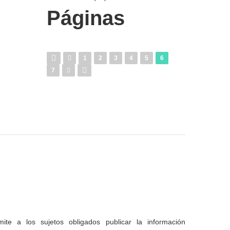
Páginas
1
2
3
4
5
6
7
te a los sujetos obligados publicar la información