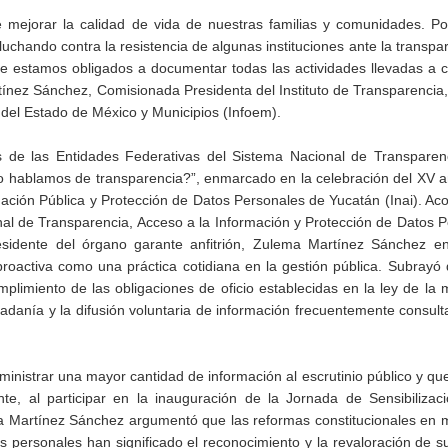
mejorar la calidad de vida de nuestras familias y comunidades. Por
uchando contra la resistencia de algunas instituciones ante la transpar
ue estamos obligados a documentar todas las actividades llevadas a 
nez Sánchez, Comisionada Presidenta del Instituto de Transparencia
 del Estado de México y Municipios (Infoem).
de las Entidades Federativas del Sistema Nacional de Transparen
o hablamos de transparencia?”, enmarcado en la celebración del XV a
ormación Pública y Protección de Datos Personales de Yucatán (Inai). 
nal de Transparencia, Acceso a la Información y Protección de Datos 
esidente del órgano garante anfitrión, Zulema Martínez Sánchez enf
 proactiva como una práctica cotidiana en la gestión pública. Subrayó
plimiento de las obligaciones de oficio establecidas en la ley de la m
udadanía y la difusión voluntaria de información frecuentemente consult
nistrar una mayor cantidad de información al escrutinio público y qu
e, al participar en la inauguración de la Jornada de Sensibilizaci
ma Martínez Sánchez argumentó que las reformas constitucionales en 
s personales han significado el reconocimiento y la revaloración de s