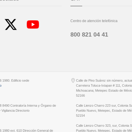
Centro de atención telefónica
800 821 04 41
6 1980. Edificio sede
Calle de Pino Suárez sin número, actu
io
Carretera Toluca-Ixtapan # 111, Coloni
Michoacana; Metepec Estado de Méxic
52166
8 8490 Contraloría Interna y Órgano de
Calle Lienzo Charro 223 sur, Colonia S
 Vigilancia Directorio
Pueblo Nuevo, Metepec, Estado de Méx
52154
Calle Lienzo Charro 323, sur, Colonia 
6 1980 ext. 610 Dirección General de
Pueblo Nuevo, Metepec, Estado de Méx