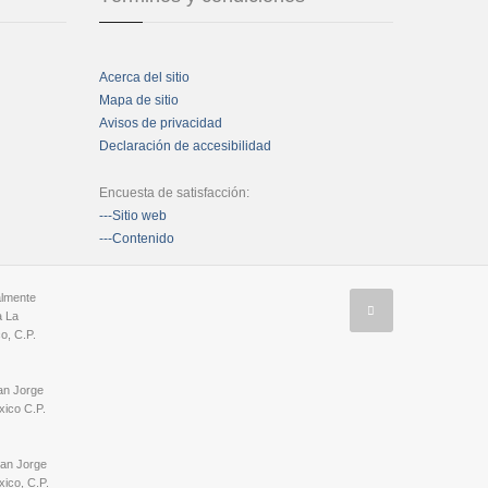
Acerca del sitio
Mapa de sitio
Avisos de privacidad
Declaración de accesibilidad
Encuesta de satisfacción:
---Sitio web
---Contenido
almente
a La
o, C.P.
an Jorge
ico C.P.
San Jorge
ico, C.P.