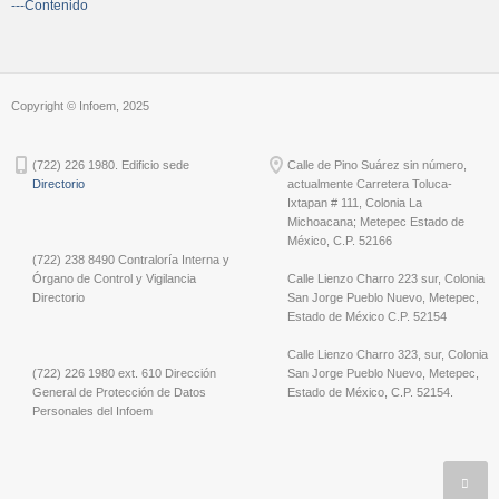
---Contenido
Copyright © Infoem, 2025
(722) 226 1980. Edificio sede
Calle de Pino Suárez sin número,
Directorio
actualmente Carretera Toluca-
Ixtapan # 111, Colonia La
Michoacana; Metepec Estado de
México, C.P. 52166
(722) 238 8490 Contraloría Interna y
Órgano de Control y Vigilancia
Calle Lienzo Charro 223 sur, Colonia
Directorio
San Jorge Pueblo Nuevo, Metepec,
Estado de México C.P. 52154
Calle Lienzo Charro 323, sur, Colonia
(722) 226 1980 ext. 610 Dirección
San Jorge Pueblo Nuevo, Metepec,
General de Protección de Datos
Estado de México, C.P. 52154.
Personales del Infoem