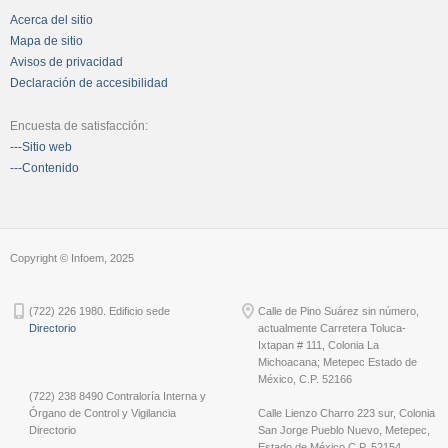
Acerca del sitio
Mapa de sitio
Avisos de privacidad
Declaración de accesibilidad
Encuesta de satisfacción:
---Sitio web
---Contenido
Copyright © Infoem, 2025
(722) 226 1980. Edificio sede
Calle de Pino Suárez sin número,
Directorio
actualmente Carretera Toluca-
Ixtapan # 111, Colonia La
Michoacana; Metepec Estado de
México, C.P. 52166
(722) 238 8490 Contraloría Interna y
Órgano de Control y Vigilancia
Calle Lienzo Charro 223 sur, Colonia
Directorio
San Jorge Pueblo Nuevo, Metepec,
Estado de México C.P. 52154