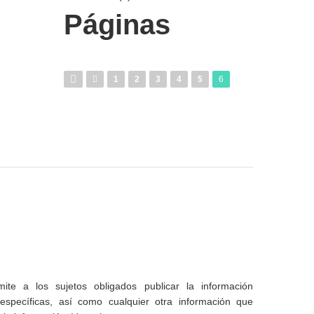
Páginas
1
2
3
4
5
6
te a los sujetos obligados publicar la información
specíficas, así como cualquier otra información que