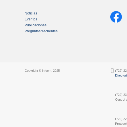
Noticias
Eventos
Publicaciones
Preguntas frecuentes
Chatbot Tidio
Copyright © Infoem, 2025
(722) 22
Director
(722) 23
Control y
(722) 22
Protecci