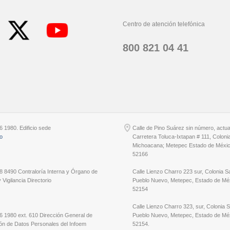
Centro de atención telefónica
800 821 04 41
6 1980. Edificio sede
Calle de Pino Suárez sin número, actu
io
Carretera Toluca-Ixtapan # 111, Coloni
Michoacana; Metepec Estado de Méxic
52166
8 8490 Contraloría Interna y Órgano de
Calle Lienzo Charro 223 sur, Colonia S
 Vigilancia Directorio
Pueblo Nuevo, Metepec, Estado de Méx
52154
Calle Lienzo Charro 323, sur, Colonia 
6 1980 ext. 610 Dirección General de
Pueblo Nuevo, Metepec, Estado de Méx
ón de Datos Personales del Infoem
52154.