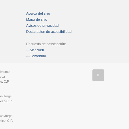
Acerca del sitio
Mapa de sitio
Avisos de privacidad
Declaración de accesibilidad
Encuesta de satisfacción:
---Sitio web
---Contenido
almente
a La
o, C.P.
an Jorge
ico C.P.
San Jorge
ico, C.P.