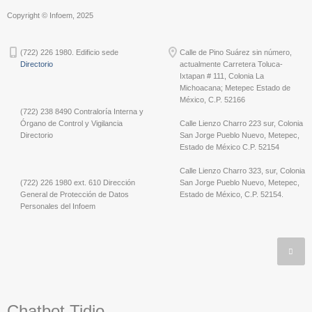
Copyright © Infoem, 2025
(722) 226 1980. Edificio sede
Calle de Pino Suárez sin número,
Directorio
actualmente Carretera Toluca-
Ixtapan # 111, Colonia La
Michoacana; Metepec Estado de
México, C.P. 52166
(722) 238 8490 Contraloría Interna y
Órgano de Control y Vigilancia
Calle Lienzo Charro 223 sur, Colonia
Directorio
San Jorge Pueblo Nuevo, Metepec,
Estado de México C.P. 52154
Calle Lienzo Charro 323, sur, Colonia
(722) 226 1980 ext. 610 Dirección
San Jorge Pueblo Nuevo, Metepec,
General de Protección de Datos
Estado de México, C.P. 52154.
Personales del Infoem
Chatbot Tidio