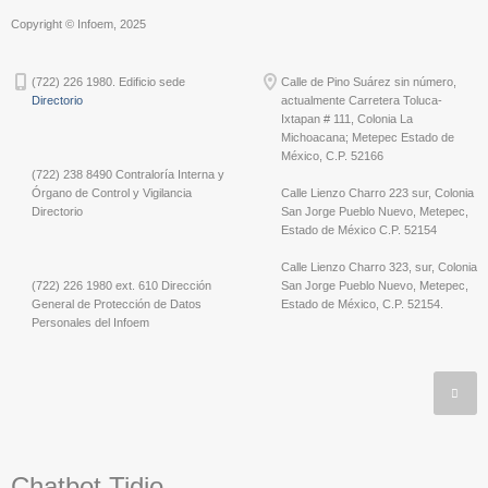
Copyright © Infoem, 2025
(722) 226 1980. Edificio sede
Calle de Pino Suárez sin número,
Directorio
actualmente Carretera Toluca-
Ixtapan # 111, Colonia La
Michoacana; Metepec Estado de
México, C.P. 52166
(722) 238 8490 Contraloría Interna y
Órgano de Control y Vigilancia
Calle Lienzo Charro 223 sur, Colonia
Directorio
San Jorge Pueblo Nuevo, Metepec,
Estado de México C.P. 52154
Calle Lienzo Charro 323, sur, Colonia
(722) 226 1980 ext. 610 Dirección
San Jorge Pueblo Nuevo, Metepec,
General de Protección de Datos
Estado de México, C.P. 52154.
Personales del Infoem
Chatbot Tidio