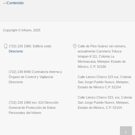
---Contenido
Copyright © Infoem, 2025
(722) 226 1980. Edificio sede
Calle de Pino Suárez sin número,
Directorio
actualmente Carretera Toluca-
Ixtapan # 111, Colonia La
Michoacana; Metepec Estado de
México, C.P. 52166
(722) 238 8490 Contraloría Interna y
Órgano de Control y Vigilancia
Calle Lienzo Charro 223 sur, Colonia
Directorio
San Jorge Pueblo Nuevo, Metepec,
Estado de México C.P. 52154
Calle Lienzo Charro 323, sur, Colonia
(722) 226 1980 ext. 610 Dirección
San Jorge Pueblo Nuevo, Metepec,
General de Protección de Datos
Estado de México, C.P. 52154.
Personales del Infoem