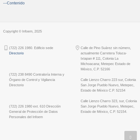
---Contenido
Copyright © Infoem, 2025
(722) 226 1980. Edificio sede
Calle de Pino Suárez sin número,
Directorio
actualmente Carretera Toluca-
Ixtapan # 111, Colonia La
Michoacana; Metepec Estado de
México, C.P. 52166
(722) 238 8490 Contraloría Interna y
Órgano de Control y Vigilancia
Calle Lienzo Charro 223 sur, Colonia
Directorio
San Jorge Pueblo Nuevo, Metepec,
Estado de México C.P. 52154
Calle Lienzo Charro 323, sur, Colonia
(722) 226 1980 ext. 610 Dirección
San Jorge Pueblo Nuevo, Metepec,
General de Protección de Datos
Estado de México, C.P. 52154.
Personales del Infoem