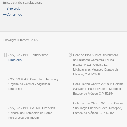
Encuesta de satisfacción:
---Sitio web
---Contenido
Copyright © Infoem, 2025
(722) 226 1980. Edificio sede
Calle de Pino Suárez sin número,
Directorio
actualmente Carretera Toluca-
Ixtapan # 111, Colonia La
Michoacana; Metepec Estado de
México, C.P. 52166
(722) 238 8490 Contraloría Interna y
Órgano de Control y Vigilancia
Calle Lienzo Charro 223 sur, Colonia
Directorio
San Jorge Pueblo Nuevo, Metepec,
Estado de México C.P. 52154
Calle Lienzo Charro 323, sur, Colonia
(722) 226 1980 ext. 610 Dirección
San Jorge Pueblo Nuevo, Metepec,
General de Protección de Datos
Estado de México, C.P. 52154.
Personales del Infoem