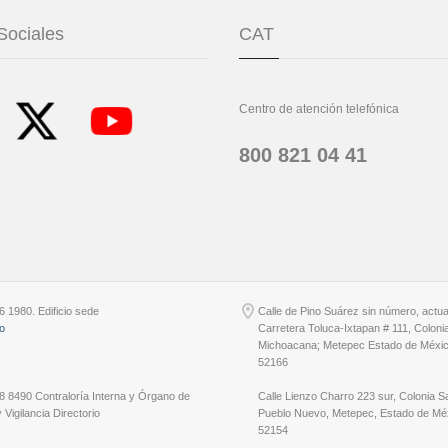
Sociales
CAT
Centro de atención telefónica
800 821 04 41
6 1980. Edificio sede
Calle de Pino Suárez sin número, actu
io
Carretera Toluca-Ixtapan # 111, Coloni
Michoacana; Metepec Estado de Méxic
52166
8 8490 Contraloría Interna y Órgano de
Calle Lienzo Charro 223 sur, Colonia S
 Vigilancia Directorio
Pueblo Nuevo, Metepec, Estado de Méx
52154