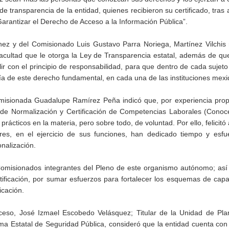
s de transparencia de la entidad, quienes recibieron su certificado, tras 
rantizar el Derecho de Acceso a la Información Pública”.
ez y del Comisionado Luis Gustavo Parra Noriega, Martínez Vilchis 
facultad que le otorga la Ley de Transparencia estatal, además de que
r con el principio de responsabilidad, para que dentro de cada sujeto
ía de este derecho fundamental, en cada una de las instituciones mex
 Comisionada Guadalupe Ramírez Peña indicó que, por experiencia prop
l de Normalización y Certificación de Competencias Laborales (Conoc
rácticos en la materia, pero sobre todo, de voluntad. Por ello, felicitó 
res, en el ejercicio de sus funciones, han dedicado tiempo y esfu
nalización.
 Comisionados integrantes del Pleno de este organismo autónomo; as
tificación, por sumar esfuerzos para fortalecer los esquemas de capa
icación.
ceso, José Izmael Escobedo Velásquez; Titular de la Unidad de Pla
ma Estatal de Seguridad Pública, consideró que la entidad cuenta con