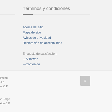
Términos y condiciones
Acerca del sitio
Mapa de sitio
Avisos de privacidad
Declaración de accesibilidad
Encuesta de satisfacción:
---Sitio web
---Contenido
almente
a La
o, C.P.
an Jorge
ico C.P.