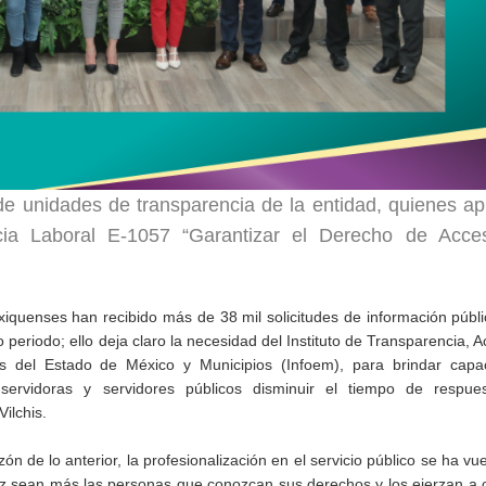
s de unidades de transparencia de la entidad, quienes a
ia Laboral E-1057 “Garantizar el Derecho de Acce
iquenses han recibido más de 38 mil solicitudes de información públi
 periodo; ello deja claro la necesidad del Instituto de Transparencia, A
s del Estado de México y Municipios (Infoem), para brindar capac
servidoras y servidores públicos disminuir el tiempo de respue
ilchis.
 de lo anterior, la profesionalización en el servicio público se ha vue
ez sean más las personas que conozcan sus derechos y los ejerzan a 