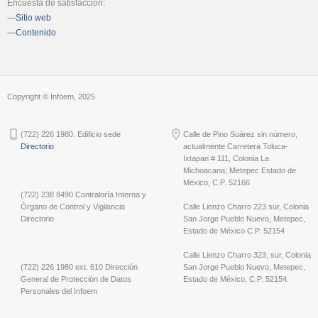
Encuesta de satisfacción:
---Sitio web
---Contenido
Copyright © Infoem, 2025
(722) 226 1980. Edificio sede
Calle de Pino Suárez sin número,
Directorio
actualmente Carretera Toluca-
Ixtapan # 111, Colonia La
Michoacana; Metepec Estado de
México, C.P. 52166
(722) 238 8490 Contraloría Interna y
Órgano de Control y Vigilancia
Calle Lienzo Charro 223 sur, Colonia
Directorio
San Jorge Pueblo Nuevo, Metepec,
Estado de México C.P. 52154
Calle Lienzo Charro 323, sur, Colonia
(722) 226 1980 ext. 610 Dirección
San Jorge Pueblo Nuevo, Metepec,
General de Protección de Datos
Estado de México, C.P. 52154.
Personales del Infoem