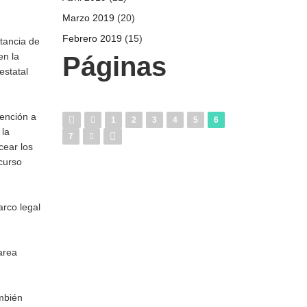
Marzo 2019
(20)
Febrero 2019
(15)
tancia de
en la
Páginas
estatal
tención a
1
2
3
4
5
6
 la
7
cear los
curso
rco legal
area
mbién