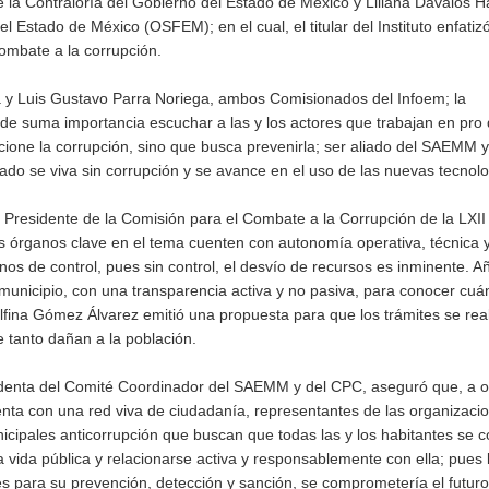
de la Contraloría del Gobierno del Estado de México y Liliana Dávalos 
l Estado de México (OSFEM); en el cual, el titular del Instituto enfatiz
ombate a la corrupción.
a y Luis Gustavo Parra Noriega, ambos Comisionados del Infoem; la
e suma importancia escuchar a las y los actores que trabajan en pro 
ione la corrupción, sino que busca prevenirla; ser aliado del SAEMM y
do se viva sin corrupción y se avance en el uso de las nuevas tecnolo
, Presidente de la Comisión para el Combate a la Corrupción de la LXII
os órganos clave en el tema cuenten con autonomía operativa, técnica 
nos de control, pues sin control, el desvío de recursos es inminente. A
unicipio, con una transparencia activa y no pasiva, para conocer cuá
fina Gómez Álvarez emitió una propuesta para que los trámites se rea
e tanto dañan a la población.
sidenta del Comité Coordinador del SAEMM y del CPC, aseguró que, a 
enta con una red viva de ciudadanía, representantes de las organizaci
nicipales anticorrupción que buscan que todas las y los habitantes se c
 vida pública y relacionarse activa y responsablemente con ella; pues 
es para su prevención, detección y sanción, se comprometería el futur