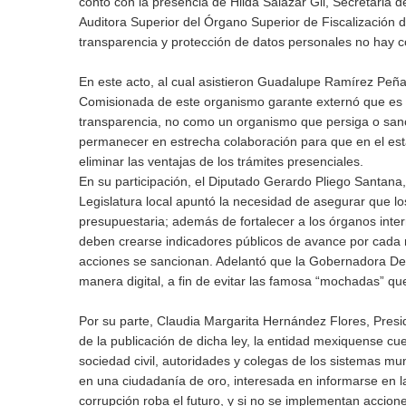
contó con la presencia de Hilda Salazar Gil, Secretaria 
Auditora Superior del Órgano Superior de Fiscalización de
transparencia y protección de datos personales no hay c
En este acto, al cual asistieron Guadalupe Ramírez Peñ
Comisionada de este organismo garante externó que es d
transparencia, no como un organismo que persiga o sanc
permanecer en estrecha colaboración para que en el esta
eliminar las ventajas de los trámites presenciales.
En su participación, el Diputado Gerardo Pliego Santana
Legislatura local apuntó la necesidad de asegurar que l
presupuestaria; además de fortalecer a los órganos inter
deben crearse indicadores públicos de avance por cada m
acciones se sancionan. Adelantó que la Gobernadora Del
manera digital, a fin de evitar las famosa “mochadas” qu
Por su parte, Claudia Margarita Hernández Flores, Pre
de la publicación de dicha ley, la entidad mexiquense cu
sociedad civil, autoridades y colegas de los sistemas mu
en una ciudadanía de oro, interesada en informarse en la
corrupción roba el futuro, y si no se implementan accion