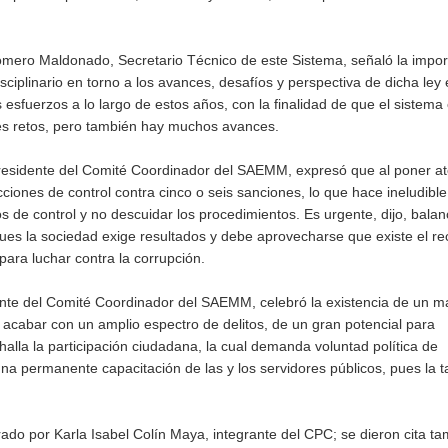
Romero Maldonado, Secretario Técnico de este Sistema, señaló la impor
isciplinario en torno a los avances, desafíos y perspectiva de dicha ley 
sfuerzos a lo largo de estos años, con la finalidad de que el sistema 
des retos, pero también hay muchos avances.
 presidente del Comité Coordinador del SAEMM, expresó que al poner a
acciones de control contra cinco o seis sanciones, lo que hace ineludible
os de control y no descuidar los procedimientos. Es urgente, dijo, balan
ues la sociedad exige resultados y debe aprovecharse que existe el re
ra luchar contra la corrupción.
nte del Comité Coordinador del SAEMM, celebró la existencia de un ma
acabar con un amplio espectro de delitos, de un gran potencial para
halla la participación ciudadana, la cual demanda voluntad política de
a permanente capacitación de las y los servidores públicos, pues la t
o por Karla Isabel Colín Maya, integrante del CPC; se dieron cita ta