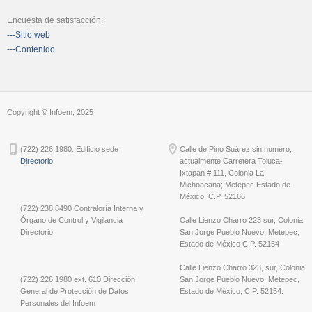
Encuesta de satisfacción:
---Sitio web
---Contenido
Copyright © Infoem, 2025
(722) 226 1980. Edificio sede
Calle de Pino Suárez sin número,
Directorio
actualmente Carretera Toluca-
Ixtapan # 111, Colonia La
Michoacana; Metepec Estado de
México, C.P. 52166
(722) 238 8490 Contraloría Interna y
Órgano de Control y Vigilancia
Calle Lienzo Charro 223 sur, Colonia
Directorio
San Jorge Pueblo Nuevo, Metepec,
Estado de México C.P. 52154
Calle Lienzo Charro 323, sur, Colonia
(722) 226 1980 ext. 610 Dirección
San Jorge Pueblo Nuevo, Metepec,
General de Protección de Datos
Estado de México, C.P. 52154.
Personales del Infoem