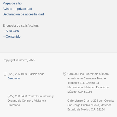
Mapa de sitio
Avisos de privacidad
Declaración de accesibilidad
Encuesta de satisfacción:
---Sitio web
---Contenido
Copyright © Infoem, 2025
(722) 226 1980. Edificio sede
Calle de Pino Suárez sin número,
Directorio
actualmente Carretera Toluca-
Ixtapan # 111, Colonia La
Michoacana; Metepec Estado de
México, C.P. 52166
(722) 238 8490 Contraloría Interna y
Órgano de Control y Vigilancia
Calle Lienzo Charro 223 sur, Colonia
Directorio
San Jorge Pueblo Nuevo, Metepec,
Estado de México C.P. 52154