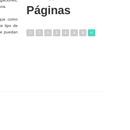
igaciones,
Páginas
ana.
 que como
te tipo de
que puedan
1
2
3
4
5
6