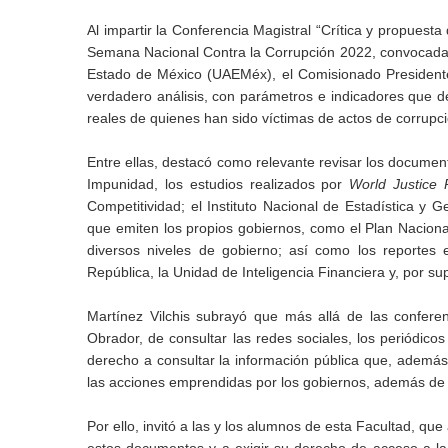
Al impartir la Conferencia Magistral “Crítica y propues
Semana Nacional Contra la Corrupción 2022, convocada p
Estado de México (UAEMéx), el Comisionado Presidente 
verdadero análisis, con parámetros e indicadores que d
reales de quienes han sido víctimas de actos de corrupci
Entre ellas, destacó como relevante revisar los document
Impunidad, los estudios realizados por
World Justice 
Competitividad; el Instituto Nacional de Estadística y G
que emiten los propios gobiernos, como el Plan Nacional 
diversos niveles de gobierno; así como los reportes e
República, la Unidad de Inteligencia Financiera y, por s
Martínez Vilchis subrayó que más allá de las confer
Obrador, de consultar las redes sociales, los periódicos
derecho a consultar la información pública que, además d
las acciones emprendidas por los gobiernos, además de s
Por ello, invitó a las y los alumnos de esta Facultad, qu