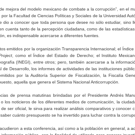
ta de mejora del modelo mexicano de combate a la corrupción”, en el m
or la Facultad de Ciencias Políticas y Sociales de la Universidad Au
dio a conocer que toda persona que desee no sólo estudiar, sino ll
en cuenta tanto de la percepción ciudadana, como de las estadística
ón, es indispensable acercarse a diferentes fuentes.
os emitidos por la organización Transparencia Internacional; el Índice
Project
, como el Índice del Estado de Derecho; el Instituto Mexican
eografía (INEGI), entre otros; pero, también acercarse a la informaci
de Desarrollo, los informes de actividades de las instituciones públic
mitidos por la Auditoría Superior de Fiscalización, la Fiscalía Gen
upuesto, aquella que genera el Sistema Nacional Anticorrupción.
encias de prensa matutinas brindadas por el Presidente Andrés Man
 o los noticieros de los diferentes medios de comunicación, la ciudad
e ser oficial, le sirva para realizar análisis comparativos y conocer 
aber cuánto presupuesto se ha invertido para luchar contra la corrupc
e acudieron a esta conferencia, así como a la población en general, a a