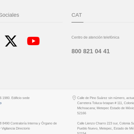
Sociales
CAT
Centro de atención telefónica
800 821 04 41
6 1980. Edificio sede
Calle de Pino Suárez sin número, actu
io
Carretera Toluca-Ixtapan # 111, Coloni
Michoacana; Metepec Estado de Méxic
52166
8 8490 Contraloría Interna y Órgano de
Calle Lienzo Charro 223 sur, Colonia S
 Vigilancia Directorio
Pueblo Nuevo, Metepec, Estado de Méx
52154