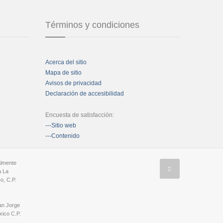
Términos y condiciones
Acerca del sitio
Mapa de sitio
Avisos de privacidad
Declaración de accesibilidad
Encuesta de satisfacción:
---Sitio web
---Contenido
almente
a La
o, C.P.
an Jorge
ico C.P.