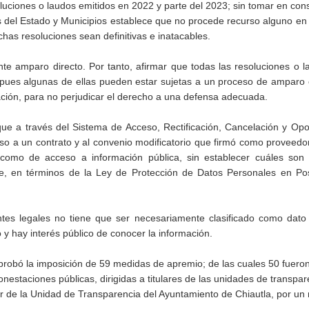
soluciones o laudos emitidos en 2022 y parte del 2023; sin tomar en con
os del Estado y Municipios establece que no procede recurso alguno en
ichas resoluciones sean definitivas e inatacables.
 amparo directo. Por tanto, afirmar que todas las resoluciones o l
 pues algunas de ellas pueden estar sujetas a un proceso de amparo 
cación, para no perjudicar el derecho a una defensa adecuada.
ue a través del Sistema de Acceso, Rectificación, Cancelación y Opo
so a un contrato y al convenio modificatorio que firmó como proveedo
ó como de acceso a información pública, sin establecer cuáles son 
te, en términos de la Ley de Protección de Datos Personales en Po
tes legales no tiene que ser necesariamente clasificado como dato 
 y hay interés público de conocer la información.
probó la imposición de 59 medidas de apremio; de las cuales 50 fuero
nestaciones públicas, dirigidas a titulares de las unidades de transpa
lar de la Unidad de Transparencia del Ayuntamiento de Chiautla, por u