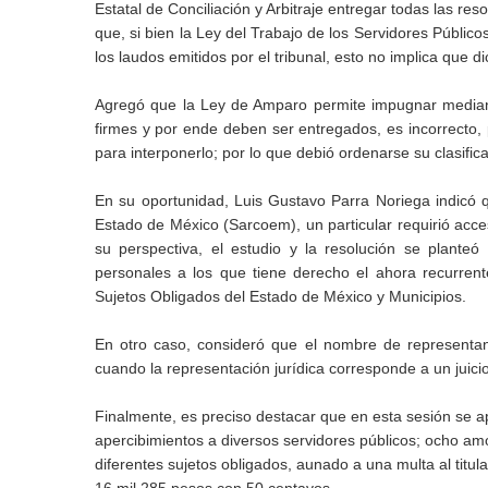
Estatal de Conciliación y Arbitraje entregar todas las re
que, si bien la Ley del Trabajo de los Servidores Públic
los laudos emitidos por el tribunal, esto no implica que d
Agregó que la Ley de Amparo permite impugnar mediante
firmes y por ende deben ser entregados, es incorrecto,
para interponerlo; por lo que debió ordenarse su clasifi
En su oportunidad, Luis Gustavo Parra Noriega indicó q
Estado de México (Sarcoem), un particular requirió acce
su perspectiva, el estudio y la resolución se plante
personales a los que tiene derecho el ahora recurren
Sujetos Obligados del Estado de México y Municipios.
En otro caso, consideró que el nombre de representan
cuando la representación jurídica corresponde a un juicio
Finalmente, es preciso destacar que en esta sesión se a
apercibimientos a diversos servidores públicos; ocho amo
diferentes sujetos obligados, aunado a una multa al titu