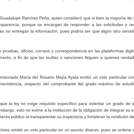
a Guadalupe Ramírez Peña, quien consideró que si bien la mayoría de
ansparencia, porque se encargan de responder a las solicitudes y r
es no entregan la información, pues podría ser que algún otro servid
de pruebas, oficios, correos y correspondencia en las plataformas digit
recto, a fin de que las multas o sanciones lleguen a quienes verda
misionada María del Rosario Mejía Ayala emitió un voto particular co
inexistencia, respecto del comprobante del grado máximo de estudi
 que la ley no exige requisito específico para ostentar un grado de 
argo, esto no exime a la institución de la obligación de integrar su 
erés público al transparentar su trayectoria y fortalecer la rendición d
ínez emitió un voto particular en un asunto diverso, pues se ordena a