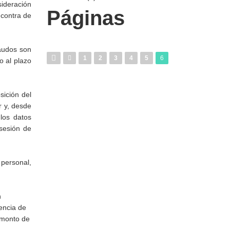
sideración
Páginas
 contra de
audos son
1
2
3
4
5
6
o al plazo
sición del
r y, desde
los datos
sesión de
personal,
n
rencia de
n monto de