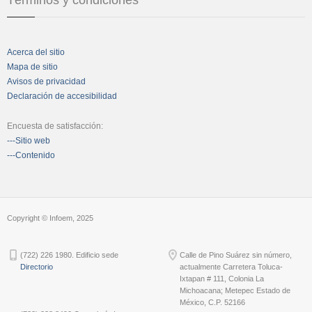
Acerca del sitio
Mapa de sitio
Avisos de privacidad
Declaración de accesibilidad
Encuesta de satisfacción:
---Sitio web
---Contenido
Copyright © Infoem, 2025
(722) 226 1980. Edificio sede
Calle de Pino Suárez sin número,
Directorio
actualmente Carretera Toluca-
Ixtapan # 111, Colonia La
Michoacana; Metepec Estado de
México, C.P. 52166