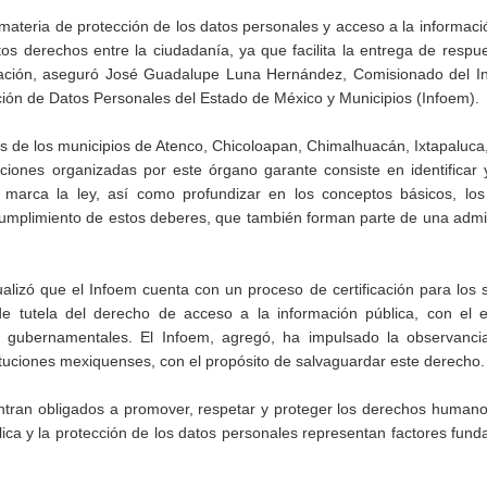
materia de protección de los datos personales y acceso a la informaci
stos derechos entre la ciudadanía, ya que facilita la entrega de resp
oblación, aseguró José Guadalupe Luna Hernández, Comisionado del In
ción de Datos Personales del Estado de México y Municipios (Infoem).
cos de los municipios de Atenco, Chicoloapan, Chimalhuacán, Ixtapaluca
aciones organizadas por este órgano garante consiste en identificar
 marca la ley, así como profundizar en los conceptos básicos, los
cumplimiento de estos deberes, que también forman parte de una admi
zó que el Infoem cuenta con un proceso de certificación para los s
 de tutela del derecho de acceso a la información pública, con el 
 gubernamentales. El Infoem, agregó, ha impulsado la observanci
uciones mexiquenses, con el propósito de salvaguardar este derecho.
uentran obligados a promover, respetar y proteger los derechos human
blica y la protección de los datos personales representan factores fun