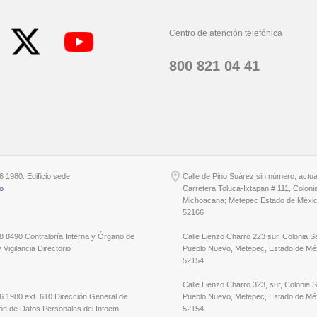
Centro de atención telefónica
800 821 04 41
6 1980. Edificio sede
Calle de Pino Suárez sin número, actu
io
Carretera Toluca-Ixtapan # 111, Coloni
Michoacana; Metepec Estado de Méxic
52166
8 8490 Contraloría Interna y Órgano de
Calle Lienzo Charro 223 sur, Colonia S
 Vigilancia Directorio
Pueblo Nuevo, Metepec, Estado de Méx
52154
Calle Lienzo Charro 323, sur, Colonia 
6 1980 ext. 610 Dirección General de
Pueblo Nuevo, Metepec, Estado de Méx
ón de Datos Personales del Infoem
52154.