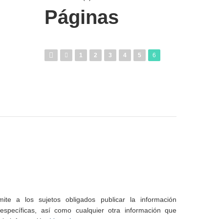
Páginas
1
2
3
4
5
6
te a los sujetos obligados publicar la información
specíficas, así como cualquier otra información que