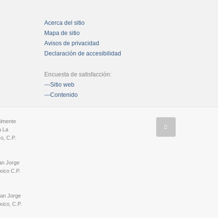
Acerca del sitio
Mapa de sitio
Avisos de privacidad
Declaración de accesibilidad
Encuesta de satisfacción:
---Sitio web
---Contenido
almente
a La
o, C.P.
an Jorge
ico C.P.
San Jorge
ico, C.P.