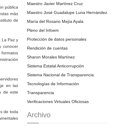
Maestro Javier Martínez Cruz
ón pública
Maestro José Guadalupe Luna Hernández
uestas más
stituto de
María del Rosario Mejía Ayala
Pleno del Infoem
Protección de datos personales
, La Paz y
 y conocer
Rendición de cuentas
 formatos
Sharon Morales Martínez
nistración
Sistema Estatal Anticorrupción
Sistema Nacional de Transparencia
ervidores
Tecnologías de Información
eje en las
a de este
Transparencia
Verificaciones Virtuales Oficiosas
os de toda
Archivo
damentales