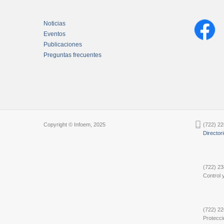
Noticias
Eventos
Publicaciones
Preguntas frecuentes
Chatbot Tidio
Copyright © Infoem, 2025
(722) 22
Director
(722) 23
Control y
(722) 22
Protecci