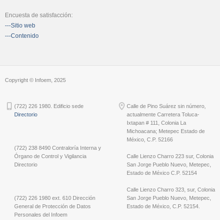
Encuesta de satisfacción:
---Sitio web
---Contenido
Copyright © Infoem, 2025
(722) 226 1980. Edificio sede
Calle de Pino Suárez sin número,
Directorio
actualmente Carretera Toluca-
Ixtapan # 111, Colonia La
Michoacana; Metepec Estado de
México, C.P. 52166
(722) 238 8490 Contraloría Interna y
Órgano de Control y Vigilancia
Calle Lienzo Charro 223 sur, Colonia
Directorio
San Jorge Pueblo Nuevo, Metepec,
Estado de México C.P. 52154
Calle Lienzo Charro 323, sur, Colonia
(722) 226 1980 ext. 610 Dirección
San Jorge Pueblo Nuevo, Metepec,
General de Protección de Datos
Estado de México, C.P. 52154.
Personales del Infoem