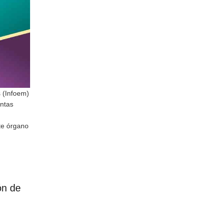
s (Infoem)
entas
te órgano
ón de