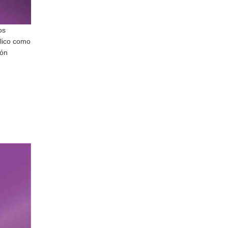
os
blico como
ión