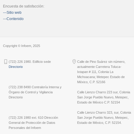
Encuesta de satisfacción:
---Sitio web
---Contenido
Copyright © Infoem, 2025
(722) 226 1980. Edificio sede
Calle de Pino Suárez sin número,
Directorio
actualmente Carretera Toluca-
Ixtapan # 111, Colonia La
Michoacana; Metepec Estado de
México, C.P. 52166
(722) 238 8490 Contraloría Interna y
Órgano de Control y Vigilancia
Calle Lienzo Charro 223 sur, Colonia
Directorio
San Jorge Pueblo Nuevo, Metepec,
Estado de México C.P. 52154
Calle Lienzo Charro 323, sur, Colonia
(722) 226 1980 ext. 610 Dirección
San Jorge Pueblo Nuevo, Metepec,
General de Protección de Datos
Estado de México, C.P. 52154.
Personales del Infoem