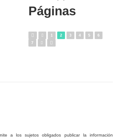
Páginas
1
2
3
4
5
6
7
te a los sujetos obligados publicar la información