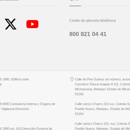
Centro de atención telefónica
800 821 04 41
6 1980. Edificio sede
Calle de Pino Suárez sin número, actu
io
Carretera Toluca-Ixtapan # 111, Coloni
Michoacana; Metepec Estado de Méxic
52166
8 8490 Contraloría Interna y Órgano de
Calle Lienzo Charro 223 sur, Colonia S
 Vigilancia Directorio
Pueblo Nuevo, Metepec, Estado de Méx
52154
Calle Lienzo Charro 323, sur, Colonia 
6 1980 ext. 610 Dirección General de
Pueblo Nuevo, Metepec, Estado de Méx