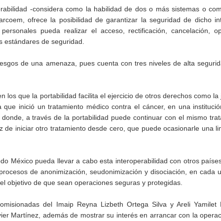
perabilidad -considera como la habilidad de dos o más sistemas o c
arcoem, ofrece la posibilidad de garantizar la seguridad de dicho i
 personales pueda realizar el acceso, rectificación, cancelación, o
es estándares de seguridad.
 riesgos de una amenaza, pues cuenta con tres niveles de alta segurid
s que la portabilidad facilita el ejercicio de otros derechos como la ju
que inició un tratamiento médico contra el cáncer, en una institució
 donde, a través de la portabilidad puede continuar con el mismo tra
ez de iniciar otro tratamiento desde cero, que puede ocasionarle una li
odo México pueda llevar a cabo esta interoperabilidad con otros paíse
 procesos de anonimización, seudonimización y disociación, en cada 
 el objetivo de que sean operaciones seguras y protegidas.
omisionadas del Imaip Reyna Lizbeth Ortega Silva y Areli Yamilet 
ier Martínez, además de mostrar su interés en arrancar con la opera