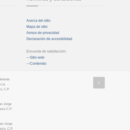
Acerca del sitio
Mapa de sitio
Avisos de privacidad
Declaración de accesibilidad
Encuesta de satisfacción:
---Sitio web
---Contenido
almente
a La
o, C.P.
an Jorge
ico C.P.
San Jorge
ico, C.P.