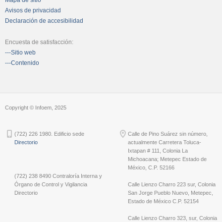
Avisos de privacidad
Declaración de accesibilidad
Encuesta de satisfacción:
---Sitio web
---Contenido
Copyright © Infoem, 2025
(722) 226 1980. Edificio sede
Calle de Pino Suárez sin número,
Directorio
actualmente Carretera Toluca-
Ixtapan # 111, Colonia La
Michoacana; Metepec Estado de
México, C.P. 52166
(722) 238 8490 Contraloría Interna y
Órgano de Control y Vigilancia
Calle Lienzo Charro 223 sur, Colonia
Directorio
San Jorge Pueblo Nuevo, Metepec,
Estado de México C.P. 52154
Calle Lienzo Charro 323, sur, Colonia