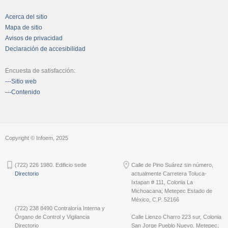
Acerca del sitio
Mapa de sitio
Avisos de privacidad
Declaración de accesibilidad
Encuesta de satisfacción:
---Sitio web
---Contenido
Copyright © Infoem, 2025
(722) 226 1980. Edificio sede
Calle de Pino Suárez sin número,
Directorio
actualmente Carretera Toluca-
Ixtapan # 111, Colonia La
Michoacana; Metepec Estado de
México, C.P. 52166
(722) 238 8490 Contraloría Interna y
Órgano de Control y Vigilancia
Calle Lienzo Charro 223 sur, Colonia
Directorio
San Jorge Pueblo Nuevo, Metepec,