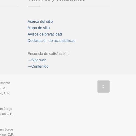
Acerca del sitio
Mapa de sitio
Avisos de privacidad
Declaración de accesibilidad
Encuesta de satisfacción:
---Sitio web
---Contenido
almente
a La
o, C.P.
an Jorge
ico C.P.
San Jorge
ico, C.P.