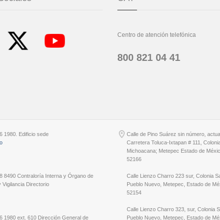
Centro de atención telefónica
800 821 04 41
6 1980. Edificio sede
Calle de Pino Suárez sin número, actu
io
Carretera Toluca-Ixtapan # 111, Coloni
Michoacana; Metepec Estado de Méxic
52166
8 8490 Contraloría Interna y Órgano de
Calle Lienzo Charro 223 sur, Colonia S
 Vigilancia Directorio
Pueblo Nuevo, Metepec, Estado de Méx
52154
Calle Lienzo Charro 323, sur, Colonia 
6 1980 ext. 610 Dirección General de
Pueblo Nuevo, Metepec, Estado de Méx