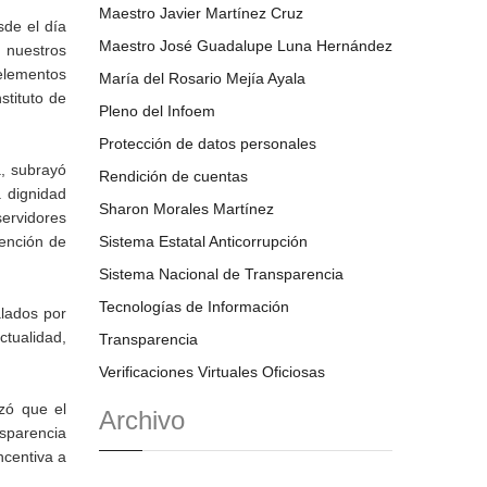
Maestro Javier Martínez Cruz
sde el día
Maestro José Guadalupe Luna Hernández
 nuestros
elementos
María del Rosario Mejía Ayala
stituto de
Pleno del Infoem
Protección de datos personales
a, subrayó
Rendición de cuentas
a dignidad
Sharon Morales Martínez
servidores
tención de
Sistema Estatal Anticorrupción
Sistema Nacional de Transparencia
Tecnologías de Información
alados por
tualidad,
Transparencia
Verificaciones Virtuales Oficiosas
izó que el
Archivo
nsparencia
ncentiva a