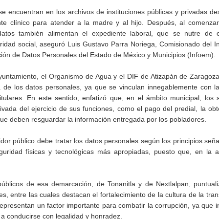
 encuentran en los archivos de instituciones públicas y privadas de
e clínico para atender a la madre y al hijo. Después, al comenzar
atos también alimentan el expediente laboral, que se nutre de 
ridad social, aseguró Luis Gustavo Parra Noriega, Comisionado del In
ción de Datos Personales del Estado de México y Municipios (Infoem).
 Ayuntamiento, el Organismo de Agua y el DIF de Atizapán de Zaragoz
a de los datos personales, ya que se vinculan innegablemente con l
tulares. En este sentido, enfatizó que, en el ámbito municipal, los 
vada del ejercicio de sus funciones, como el pago del predial, la ob
o que deben resguardar la información entregada por los pobladores.
or público debe tratar los datos personales según los principios señ
uridad físicas y tecnológicas más apropiadas, puesto que, en la ac
 públicos de esa demarcación, de Tonanitla y de Nextlalpan, puntual
s, entre las cuales destacan el fortalecimiento de la cultura de la tra
epresentan un factor importante para combatir la corrupción, ya que i
 y a conducirse con legalidad y honradez.