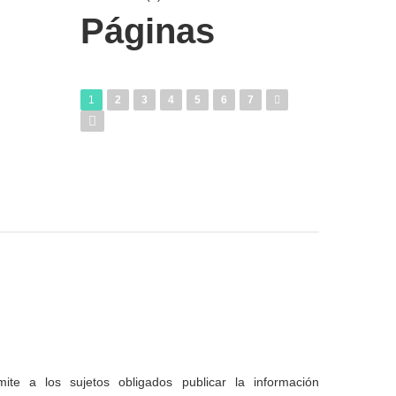
Páginas
1
2
3
4
5
6
7
te a los sujetos obligados publicar la información