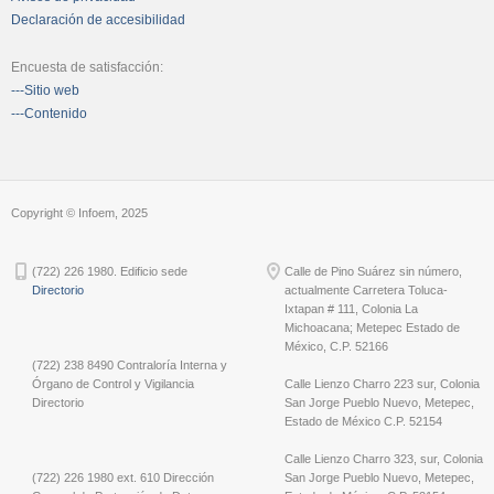
Declaración de accesibilidad
Encuesta de satisfacción:
---Sitio web
---Contenido
Copyright © Infoem, 2025
(722) 226 1980. Edificio sede
Calle de Pino Suárez sin número,
Directorio
actualmente Carretera Toluca-
Ixtapan # 111, Colonia La
Michoacana; Metepec Estado de
México, C.P. 52166
(722) 238 8490 Contraloría Interna y
Órgano de Control y Vigilancia
Calle Lienzo Charro 223 sur, Colonia
Directorio
San Jorge Pueblo Nuevo, Metepec,
Estado de México C.P. 52154
Calle Lienzo Charro 323, sur, Colonia
(722) 226 1980 ext. 610 Dirección
San Jorge Pueblo Nuevo, Metepec,