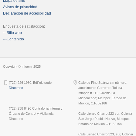
Mapa de sitio
Avisos de privacidad
Declaración de accesibilidad
Encuesta de satisfacción:
---Sitio web
---Contenido
Copyright © Infoem, 2025
(722) 226 1980. Edificio sede
Calle de Pino Suárez sin número,
Directorio
actualmente Carretera Toluca-
Ixtapan # 111, Colonia La
Michoacana; Metepec Estado de
México, C.P. 52166
(722) 238 8490 Contraloría Interna y
Órgano de Control y Vigilancia
Calle Lienzo Charro 223 sur, Colonia
Directorio
San Jorge Pueblo Nuevo, Metepec,
Estado de México C.P. 52154
Calle Lienzo Charro 323, sur, Colonia