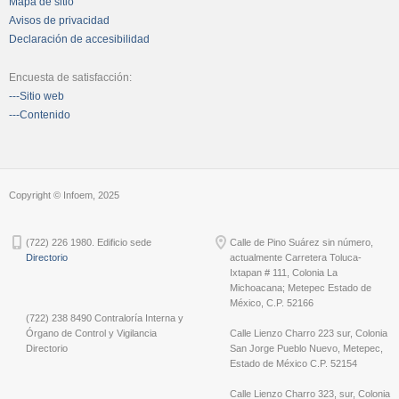
Mapa de sitio
Avisos de privacidad
Declaración de accesibilidad
Encuesta de satisfacción:
---Sitio web
---Contenido
Copyright © Infoem, 2025
(722) 226 1980. Edificio sede
Calle de Pino Suárez sin número,
Directorio
actualmente Carretera Toluca-
Ixtapan # 111, Colonia La
Michoacana; Metepec Estado de
México, C.P. 52166
(722) 238 8490 Contraloría Interna y
Órgano de Control y Vigilancia
Calle Lienzo Charro 223 sur, Colonia
Directorio
San Jorge Pueblo Nuevo, Metepec,
Estado de México C.P. 52154
Calle Lienzo Charro 323, sur, Colonia