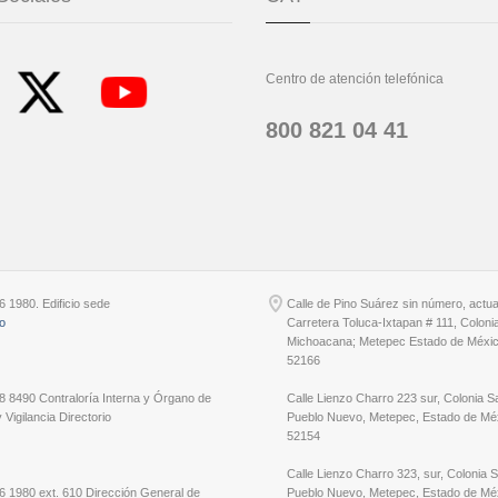
Centro de atención telefónica
800 821 04 41
6 1980. Edificio sede
Calle de Pino Suárez sin número, actu
io
Carretera Toluca-Ixtapan # 111, Coloni
Michoacana; Metepec Estado de Méxic
52166
8 8490 Contraloría Interna y Órgano de
Calle Lienzo Charro 223 sur, Colonia S
 Vigilancia Directorio
Pueblo Nuevo, Metepec, Estado de Méx
52154
Calle Lienzo Charro 323, sur, Colonia 
6 1980 ext. 610 Dirección General de
Pueblo Nuevo, Metepec, Estado de Méx