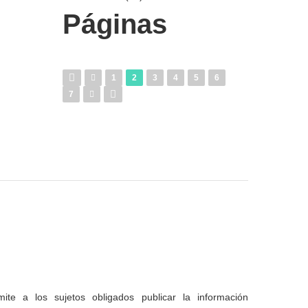
Páginas
1
2
3
4
5
6
7
te a los sujetos obligados publicar la información