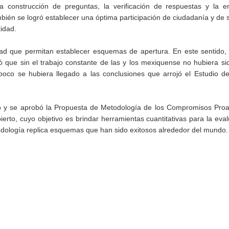
a construcción de preguntas, la verificación de respuestas y la e
ién se logró establecer una óptima participación de ciudadanía y de 
tidad.
dad que permitan establecer esquemas de apertura. En este sentido,
ó que sin el trabajo constante de las y los mexiquense no hubiera si
ampoco se hubiera llegado a las conclusiones que arrojó el Estudio d
ó y se aprobó la Propuesta de Metodología de los Compromisos Proac
erto, cuyo objetivo es brindar herramientas cuantitativas para la eva
dología replica esquemas que han sido exitosos alrededor del mundo.