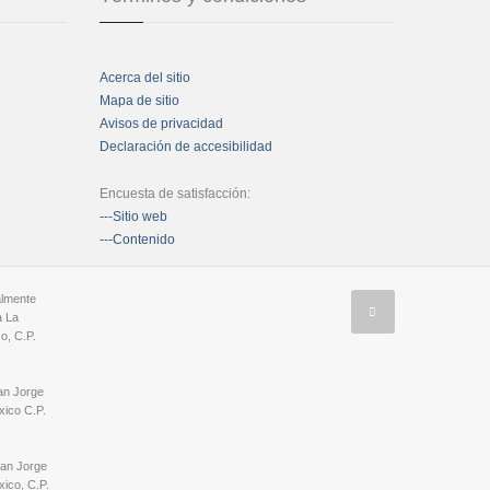
Acerca del sitio
Mapa de sitio
Avisos de privacidad
Declaración de accesibilidad
Encuesta de satisfacción:
---Sitio web
---Contenido
almente
a La
o, C.P.
an Jorge
ico C.P.
San Jorge
ico, C.P.