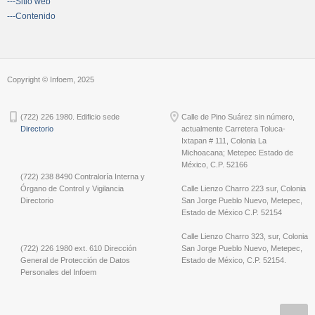
---Sitio web
---Contenido
Copyright © Infoem, 2025
(722) 226 1980. Edificio sede
Calle de Pino Suárez sin número,
Directorio
actualmente Carretera Toluca-
Ixtapan # 111, Colonia La
Michoacana; Metepec Estado de
México, C.P. 52166
(722) 238 8490 Contraloría Interna y
Órgano de Control y Vigilancia
Calle Lienzo Charro 223 sur, Colonia
Directorio
San Jorge Pueblo Nuevo, Metepec,
Estado de México C.P. 52154
Calle Lienzo Charro 323, sur, Colonia
(722) 226 1980 ext. 610 Dirección
San Jorge Pueblo Nuevo, Metepec,
General de Protección de Datos
Estado de México, C.P. 52154.
Personales del Infoem