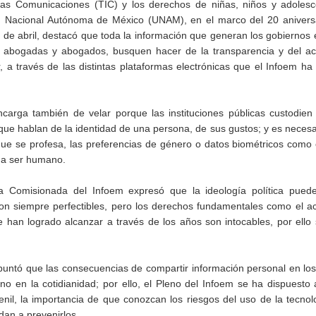
y las Comunicaciones (TIC) y los derechos de niñas, niños y adolesc
d Nacional Autónoma de México (UNAM), en el marco del 20 aniversa
 de abril, destacó que toda la información que generan los gobiernos 
ras abogadas y abogados, busquen hacer de la transparencia y del a
 a través de las distintas plataformas electrónicas que el Infoem ha
arga también de velar porque las instituciones públicas custodien 
ue hablan de la identidad de una persona, de sus gustos; y es necesa
ue se profesa, las preferencias de género o datos biométricos como el
ada ser humano.
 la Comisionada del Infoem expresó que la ideología política pued
son siempre perfectibles, pero los derechos fundamentales como el a
e han logrado alcanzar a través de los años son intocables, por ello
apuntó que las consecuencias de compartir información personal en lo
ino en la cotidianidad; por ello, el Pleno del Infoem se ha dispuesto a
venil, la importancia de que conozcan los riesgos del uso de la tecnol
dan a prevenirlos.