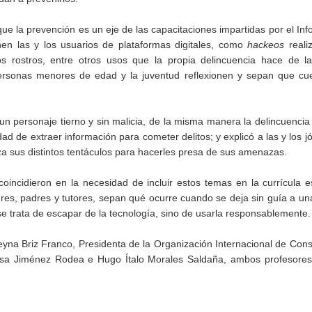
ue la prevención es un eje de las capacitaciones impartidas por el In
nen las y los usuarios de plataformas digitales, como
hackeos
reali
y los rostros, entre otros usos que la propia delincuencia hace de 
 personas menores de edad y la juventud reflexionen y sepan que cu
un personaje tierno y sin malicia, de la misma manera la delincuenci
dad de extraer información para cometer delitos; y explicó a las y los j
za sus distintos tentáculos para hacerles presa de sus amenazas.
coincidieron en la necesidad de incluir estos temas en la currícula e
dres, padres y tutores, sepan qué ocurre cuando se deja sin guía a u
 se trata de escapar de la tecnología, sino de usarla responsablemente.
yna Briz Franco, Presidenta de la Organización Internacional de Cons
a Jiménez Rodea e Hugo Ítalo Morales Saldaña, ambos profesores