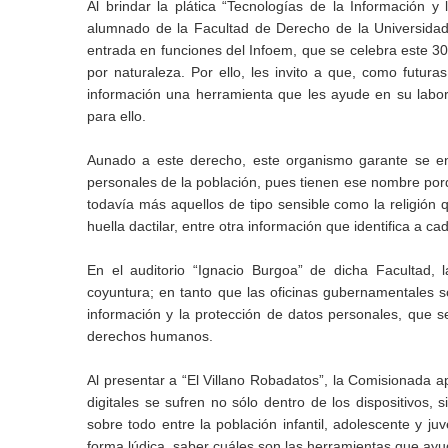
Al brindar la plática “Tecnologías de la Información 
alumnado de la Facultad de Derecho de la Universida
entrada en funciones del Infoem, que se celebra este 30
por naturaleza. Por ello, les invito a que, como futu
información una herramienta que les ayude en su labor,
para ello.
Aunado a este derecho, este organismo garante se enc
personales de la población, pues tienen ese nombre porq
todavía más aquellos de tipo sensible como la religión q
huella dactilar, entre otra información que identifica a c
En el auditorio “Ignacio Burgoa” de dicha Facultad,
coyuntura; en tanto que las oficinas gubernamentales 
información y la protección de datos personales, que s
derechos humanos.
Al presentar a “El Villano Robadatos”, la Comisionada 
digitales se sufren no sólo dentro de los dispositivos, s
sobre todo entre la población infantil, adolescente y ju
forma lúdica, saber cuáles son las herramientas que ayu