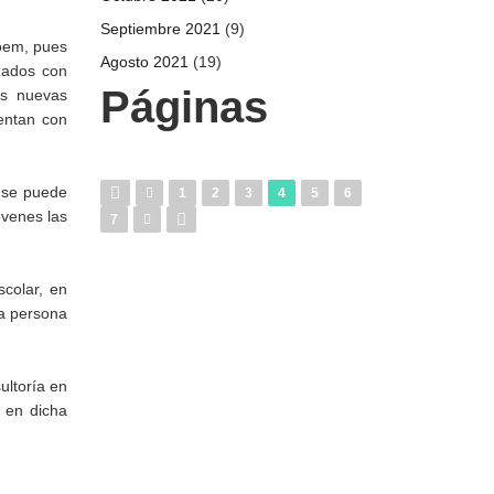
Septiembre 2021
(9)
foem, pues
Agosto 2021
(19)
zados con
Páginas
las nuevas
entan con
a se puede
1
2
3
4
5
6
óvenes las
7
scolar, en
na persona
ultoría en
 en dicha