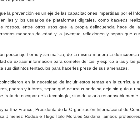
ue la prevención es un eje de las capacitaciones impartidas por el In
nen las y los usuarios de plataformas digitales, como
hackeos
reali
y los rostros, entre otros usos que la propia delincuencia hace de 
 personas menores de edad y la juventud reflexionen y sepan que cu
un personaje tierno y sin malicia, de la misma manera la delincuenci
dad de extraer información para cometer delitos; y explicó a las y los j
za sus distintos tentáculos para hacerles presa de sus amenazas.
coincidieron en la necesidad de incluir estos temas en la currícula e
dres, padres y tutores, sepan qué ocurre cuando se deja sin guía a u
 se trata de escapar de la tecnología, sino de usarla responsablemente.
yna Briz Franco, Presidenta de la Organización Internacional de Cons
a Jiménez Rodea e Hugo Ítalo Morales Saldaña, ambos profesores