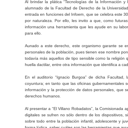
Al brindar la plática “Tecnologías de la Información 
alumnado de la Facultad de Derecho de la Universida
entrada en funciones del Infoem, que se celebra este 30
por naturaleza. Por ello, les invito a que, como futu
información una herramienta que les ayude en su labor,
para ello.
Aunado a este derecho, este organismo garante se enc
personales de la población, pues tienen ese nombre porq
todavía más aquellos de tipo sensible como la religión q
huella dactilar, entre otra información que identifica a c
En el auditorio “Ignacio Burgoa” de dicha Facultad,
coyuntura; en tanto que las oficinas gubernamentales 
información y la protección de datos personales, que s
derechos humanos.
Al presentar a “El Villano Robadatos”, la Comisionada 
digitales se sufren no sólo dentro de los dispositivos, s
sobre todo entre la población infantil, adolescente y ju
forma lúdica, saber cuáles son las herramientas que ayu