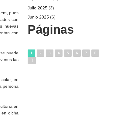
Julio 2025
(3)
foem, pues
Junio 2025
(6)
zados con
Páginas
las nuevas
entan con
a se puede
1
2
3
4
5
6
7
óvenes las
scolar, en
na persona
ultoría en
 en dicha