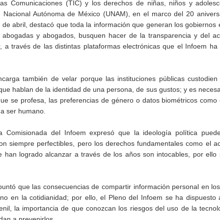
y las Comunicaciones (TIC) y los derechos de niñas, niños y adolesc
d Nacional Autónoma de México (UNAM), en el marco del 20 aniversa
 de abril, destacó que toda la información que generan los gobiernos 
ras abogadas y abogados, busquen hacer de la transparencia y del a
 a través de las distintas plataformas electrónicas que el Infoem ha
arga también de velar porque las instituciones públicas custodien 
ue hablan de la identidad de una persona, de sus gustos; y es necesa
ue se profesa, las preferencias de género o datos biométricos como el
ada ser humano.
 la Comisionada del Infoem expresó que la ideología política pued
son siempre perfectibles, pero los derechos fundamentales como el a
e han logrado alcanzar a través de los años son intocables, por ello
apuntó que las consecuencias de compartir información personal en lo
ino en la cotidianidad; por ello, el Pleno del Infoem se ha dispuesto a
venil, la importancia de que conozcan los riesgos del uso de la tecnol
dan a prevenirlos.