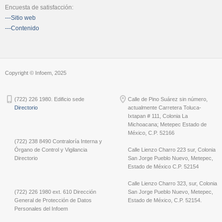
Encuesta de satisfacción:
---Sitio web
---Contenido
Copyright © Infoem, 2025
(722) 226 1980. Edificio sede
Calle de Pino Suárez sin número,
Directorio
actualmente Carretera Toluca-
Ixtapan # 111, Colonia La
Michoacana; Metepec Estado de
México, C.P. 52166
(722) 238 8490 Contraloría Interna y
Órgano de Control y Vigilancia
Calle Lienzo Charro 223 sur, Colonia
Directorio
San Jorge Pueblo Nuevo, Metepec,
Estado de México C.P. 52154
Calle Lienzo Charro 323, sur, Colonia
(722) 226 1980 ext. 610 Dirección
San Jorge Pueblo Nuevo, Metepec,
General de Protección de Datos
Estado de México, C.P. 52154.
Personales del Infoem