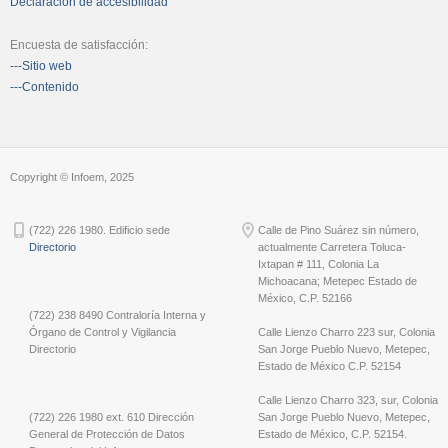
Declaración de accesibilidad
Encuesta de satisfacción:
---Sitio web
---Contenido
Copyright © Infoem, 2025
(722) 226 1980. Edificio sede
Calle de Pino Suárez sin número,
Directorio
actualmente Carretera Toluca-
Ixtapan # 111, Colonia La
Michoacana; Metepec Estado de
México, C.P. 52166
(722) 238 8490 Contraloría Interna y
Órgano de Control y Vigilancia
Calle Lienzo Charro 223 sur, Colonia
Directorio
San Jorge Pueblo Nuevo, Metepec,
Estado de México C.P. 52154
Calle Lienzo Charro 323, sur, Colonia
(722) 226 1980 ext. 610 Dirección
San Jorge Pueblo Nuevo, Metepec,
General de Protección de Datos
Estado de México, C.P. 52154.