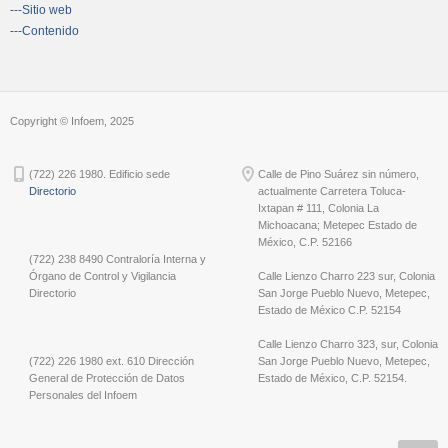
---Sitio web
---Contenido
Copyright © Infoem, 2025
(722) 226 1980. Edificio sede
Calle de Pino Suárez sin número,
Directorio
actualmente Carretera Toluca-
Ixtapan # 111, Colonia La
Michoacana; Metepec Estado de
México, C.P. 52166
(722) 238 8490 Contraloría Interna y
Órgano de Control y Vigilancia
Calle Lienzo Charro 223 sur, Colonia
Directorio
San Jorge Pueblo Nuevo, Metepec,
Estado de México C.P. 52154
Calle Lienzo Charro 323, sur, Colonia
(722) 226 1980 ext. 610 Dirección
San Jorge Pueblo Nuevo, Metepec,
General de Protección de Datos
Estado de México, C.P. 52154.
Personales del Infoem