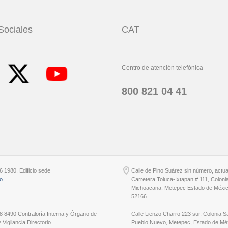
Sociales
CAT
Centro de atención telefónica
800 821 04 41
6 1980. Edificio sede
Calle de Pino Suárez sin número, actu
io
Carretera Toluca-Ixtapan # 111, Coloni
Michoacana; Metepec Estado de Méxic
52166
8 8490 Contraloría Interna y Órgano de
Calle Lienzo Charro 223 sur, Colonia S
 Vigilancia Directorio
Pueblo Nuevo, Metepec, Estado de Méx