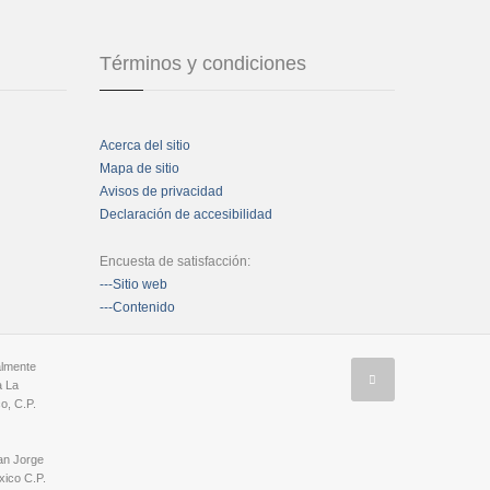
Términos y condiciones
Acerca del sitio
Mapa de sitio
Avisos de privacidad
Declaración de accesibilidad
Encuesta de satisfacción:
---Sitio web
---Contenido
almente
a La
o, C.P.
an Jorge
ico C.P.