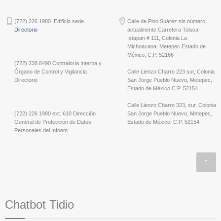
(722) 226 1980. Edificio sede
Calle de Pino Suárez sin número,
Directorio
actualmente Carretera Toluca-
Ixtapan # 111, Colonia La
Michoacana; Metepec Estado de
México, C.P. 52166
(722) 238 8490 Contraloría Interna y
Órgano de Control y Vigilancia
Calle Lienzo Charro 223 sur, Colonia
Directorio
San Jorge Pueblo Nuevo, Metepec,
Estado de México C.P. 52154
Calle Lienzo Charro 323, sur, Colonia
(722) 226 1980 ext. 610 Dirección
San Jorge Pueblo Nuevo, Metepec,
General de Protección de Datos
Estado de México, C.P. 52154.
Personales del Infoem
Chatbot Tidio