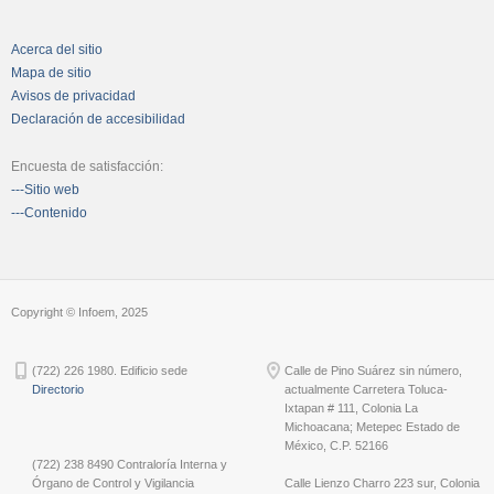
Acerca del sitio
Mapa de sitio
Avisos de privacidad
Declaración de accesibilidad
Encuesta de satisfacción:
---Sitio web
---Contenido
Copyright © Infoem, 2025
(722) 226 1980. Edificio sede
Calle de Pino Suárez sin número,
Directorio
actualmente Carretera Toluca-
Ixtapan # 111, Colonia La
Michoacana; Metepec Estado de
México, C.P. 52166
(722) 238 8490 Contraloría Interna y
Órgano de Control y Vigilancia
Calle Lienzo Charro 223 sur, Colonia