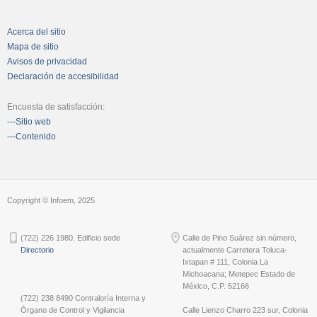
Acerca del sitio
Mapa de sitio
Avisos de privacidad
Declaración de accesibilidad
Encuesta de satisfacción:
---Sitio web
---Contenido
Copyright © Infoem, 2025
(722) 226 1980. Edificio sede
Calle de Pino Suárez sin número,
Directorio
actualmente Carretera Toluca-
Ixtapan # 111, Colonia La
Michoacana; Metepec Estado de
México, C.P. 52166
(722) 238 8490 Contraloría Interna y
Órgano de Control y Vigilancia
Calle Lienzo Charro 223 sur, Colonia