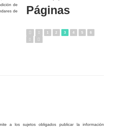
ndición de
Páginas
ándares de
1
2
3
4
5
6
te a los sujetos obligados publicar la información