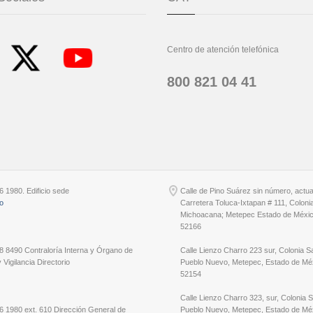
Centro de atención telefónica
800 821 04 41
6 1980. Edificio sede
Calle de Pino Suárez sin número, actu
io
Carretera Toluca-Ixtapan # 111, Coloni
Michoacana; Metepec Estado de Méxic
52166
8 8490 Contraloría Interna y Órgano de
Calle Lienzo Charro 223 sur, Colonia S
 Vigilancia Directorio
Pueblo Nuevo, Metepec, Estado de Méx
52154
Calle Lienzo Charro 323, sur, Colonia 
6 1980 ext. 610 Dirección General de
Pueblo Nuevo, Metepec, Estado de Méx