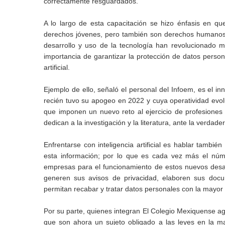
correctamente resguardados.
A lo largo de esta capacitación se hizo énfasis en qu
derechos jóvenes, pero también son derechos humanos 
desarrollo y uso de la tecnología han revolucionado mú
importancia de garantizar la protección de datos persona
artificial.
Ejemplo de ello, señaló el personal del Infoem, es el i
recién tuvo su apogeo en 2022 y cuya operatividad evol
que imponen un nuevo reto al ejercicio de profesione
dedican a la investigación y la literatura, ante la verdade
Enfrentarse con inteligencia artificial es hablar tambi
esta información; por lo que es cada vez más el núme
empresas para el funcionamiento de estos nuevos desarro
generen sus avisos de privacidad, elaboren sus docu
permitan recabar y tratar datos personales con la mayor
Por su parte, quienes integran El Colegio Mexiquense a
que son ahora un sujeto obligado a las leyes en la mat