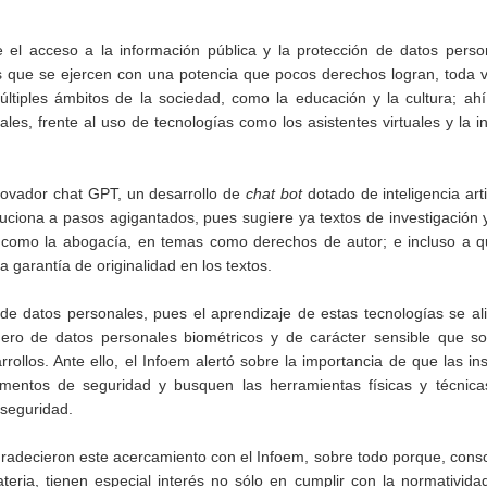
e el acceso a la información pública y la protección de datos pers
que se ejercen con una potencia que pocos derechos logran, toda v
ltiples ámbitos de la sociedad, como la educación y la cultura; ahí
les, frente al uso de tecnologías como los asistentes virtuales y la in
nnovador chat GPT, un desarrollo de
chat bot
dotado de inteligencia arti
uciona a pasos agigantados, pues sugiere ya textos de investigación
s como la abogacía, en temas como derechos de autor; e incluso a q
ra garantía de originalidad en los textos.
én de datos personales, pues el aprendizaje de estas tecnologías se a
ro de datos personales biométricos y de carácter sensible que soli
llos. Ante ello, el Infoem alertó sobre la importancia de que las ins
mentos de seguridad y busquen las herramientas físicas y técnica
 seguridad.
gradecieron este acercamiento con el Infoem, sobre todo porque, cons
eria, tienen especial interés no sólo en cumplir con la normativida