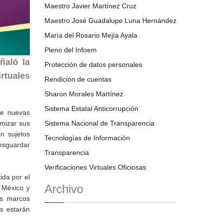
Maestro Javier Martínez Cruz
Maestro José Guadalupe Luna Hernández
María del Rosario Mejía Ayala
Pleno del Infoem
ñaló la
Protección de datos personales
irtuales
Rendición de cuentas
Sharon Morales Martínez
Sistema Estatal Anticorrupción
de nuevas
imizar sus
Sistema Nacional de Transparencia
an sujetos
Tecnologías de Información
resguardar
Transparencia
Verificaciones Virtuales Oficiosas
ida por el
Archivo
 México y
os marcos
os estarán