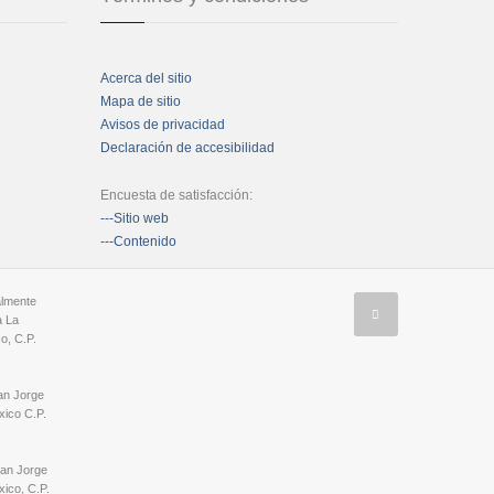
Acerca del sitio
Mapa de sitio
Avisos de privacidad
Declaración de accesibilidad
Encuesta de satisfacción:
---Sitio web
---Contenido
almente
a La
o, C.P.
an Jorge
ico C.P.
San Jorge
ico, C.P.