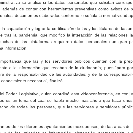
nistrativa se analice si los datos personales que solicitan corresp
ban, además de contar con herramientas preventivas como avisos de p
nales, documentos elaborados conforme lo señala la normatividad apl
a capacitación y lograr la certificación de las y los titulares de las u
e tras la pandemia, que modificó la interacción de las relaciones l
 muchas de las plataformas requieren datos personales que gran pa
ha información.
portancia que las y los servidores públicos cuenten con la prep
iento a la información que recaban de la ciudadanía; pues “para gar
re de la responsabilidad de las autoridades; y de la corresponsabil
conocimiento necesario”, finalizó.
l Poder Legislativo, quien coordinó esta videoconferencia, en conju
ales es un tema del cual se habla mucho más ahora que hace unos
cho de todas las personas, que las servidoras y servidores públi
antes de los diferentes ayuntamientos mexiquenses, de las áreas de 