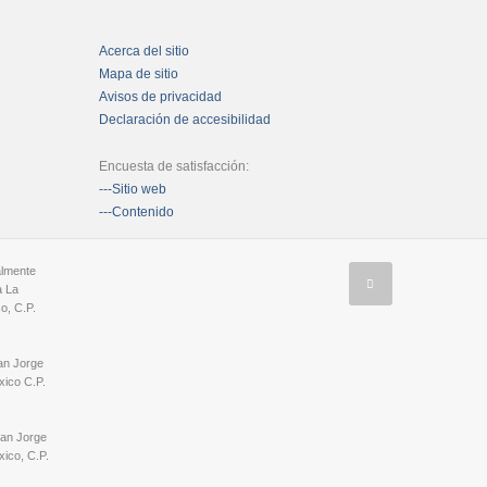
Acerca del sitio
Mapa de sitio
Avisos de privacidad
Declaración de accesibilidad
Encuesta de satisfacción:
---Sitio web
---Contenido
almente
a La
o, C.P.
an Jorge
ico C.P.
San Jorge
ico, C.P.