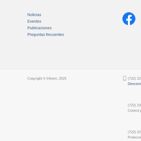
Noticias
Eventos
Publicaciones
Preguntas frecuentes
Chatbot Tidio
Copyright © Infoem, 2025
(722) 22
Director
(722) 23
Control y
(722) 22
Protecci