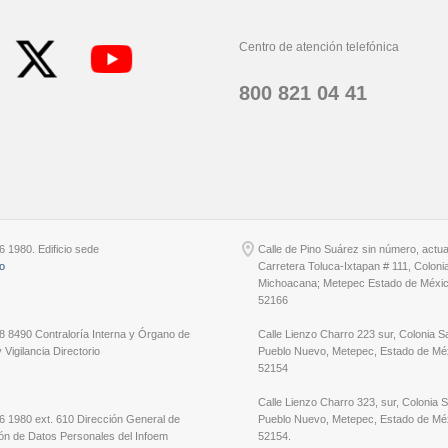
Centro de atención telefónica
800 821 04 41
6 1980. Edificio sede
Calle de Pino Suárez sin número, actu
io
Carretera Toluca-Ixtapan # 111, Coloni
Michoacana; Metepec Estado de Méxic
52166
8 8490 Contraloría Interna y Órgano de
Calle Lienzo Charro 223 sur, Colonia S
 Vigilancia Directorio
Pueblo Nuevo, Metepec, Estado de Méx
52154
Calle Lienzo Charro 323, sur, Colonia 
6 1980 ext. 610 Dirección General de
Pueblo Nuevo, Metepec, Estado de Méx
ón de Datos Personales del Infoem
52154.