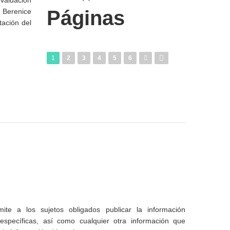
valuación
Páginas
n Berenice
tación del
1
2
3
4
5
6
te a los sujetos obligados publicar la información
specíficas, así como cualquier otra información que